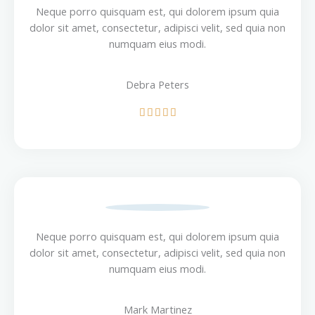
u
Neque porro quisquam est, qui dolorem ipsum quia
t
dolor sit amet, consectetur, adipisci velit, sed quia non
o
numquam eius modi.
f
5
Debra Peters
R





a
t
e
d
5
o
u
Neque porro quisquam est, qui dolorem ipsum quia
t
dolor sit amet, consectetur, adipisci velit, sed quia non
o
numquam eius modi.
f
5
Mark Martinez