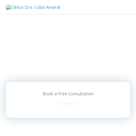
Skip
to
content
Pense em si que nós cuidamos de si
Bem vindo a Clínica Dra. Cátia Amaral
Book a Free Consultation