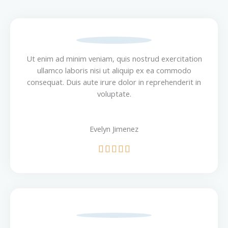
Ut enim ad minim veniam, quis nostrud exercitation
ullamco laboris nisi ut aliquip ex ea commodo
consequat. Duis aute irure dolor in reprehenderit in
voluptate.
Evelyn Jimenez
R





a
t
e
d
5
o